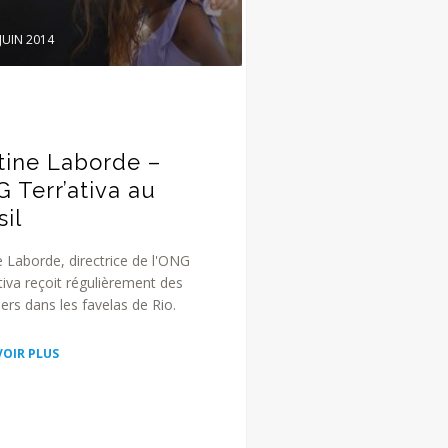
JUIN 2014
tine Laborde –
 Terr’ativa au
sil
e Laborde, directrice de l'ONG
tiva reçoit régulièrement des
rs dans les favelas de Rio.
VOIR PLUS