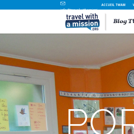
ACCUEIL TWAM
info@travelwithamission.org
+33 (0)6 86 84 96 69
POR