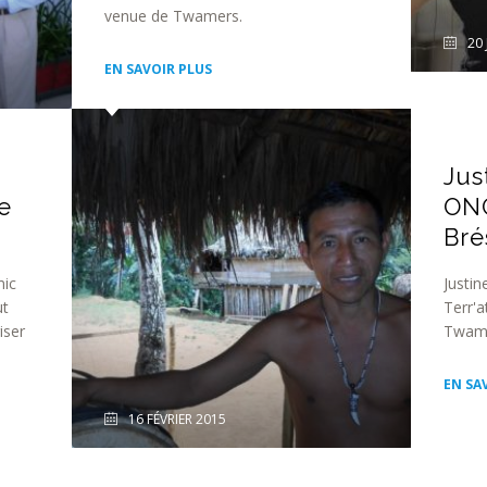
venue de Twamers.
20 
EN SAVOIR PLUS
Jus
e
ONG
Bré
mic
Justin
ut
Terr'a
iser
Twame
EN SA
16 FÉVRIER 2015