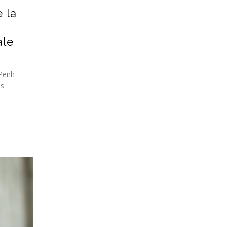
 la
ale
Penh
es