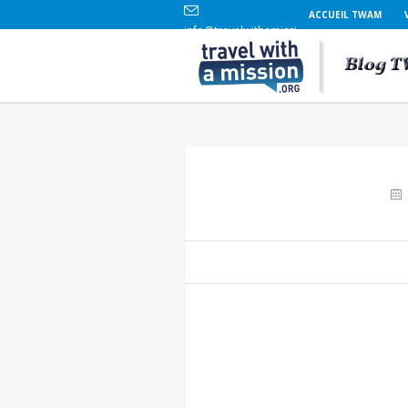
ACCUEIL TWAM
info@travelwithamission.org
+33 (0)6 86 84 96 69