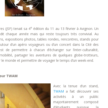
e
es (JSF) tenait sa 4
édition du 11 au 13 février à Avignon. Un
ndit chaque année mais qui reste toujours très convivial. Au
ms, expositions photos, tables rondes, rencontres, stands pour
autour d’un apéro voyageurs ou d’un concert dans la Cité des
est de permettre à chacun d’échanger sur l’inter-culturalité,
mobilité, partager les aventures de quelques globe-trotteurs,
ur le monde et permettre de voyager le temps d’un week-end.
pour TWAM
Avec la tenue d’un stand,
TWAM
a fait découvrir ses
activités à un public
majoritairement composé
d’étudiants puisque la