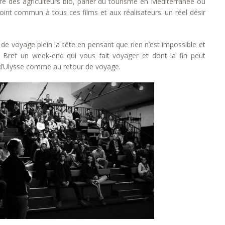
tre des agriculteurs bio, parler du tourisme en Méditerranée ou
point commun à tous ces films et aux réalisateurs: un réel désir
de voyage plein la tête en pensant que rien n’est impossible et
s. Bref un week-end qui vous fait voyager et dont la fin peut
’Ulysse comme au retour de voyage.