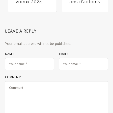
etenir du
voeux 2024
ans
ocu-série
 #lovearmy :
ù es-tu
érôme ? »
LEAVE A REPLY
Your email address will not be published.
NAME:
EMAIL:
COMMENT: