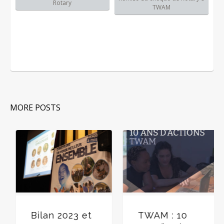
Rotary
TWAM
MORE POSTS
0 leçons à
Bilan 2023 et
TWA