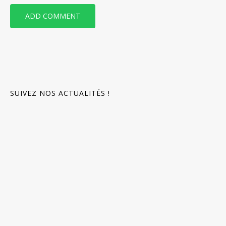
SAVE MY NAME, EMAIL, AND WEBSITE IN THIS BROWSER FOR THE
NEXT TIME I COMMENT.
SUIVEZ NOS ACTUALITÉS !