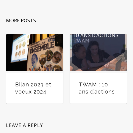
MORE POSTS
10 leçons à
Bilan 2023 et
TW
retenir du
voeux 2024
an
docu-série
« #lovearmy :
Où es-tu
Jérôme ? »