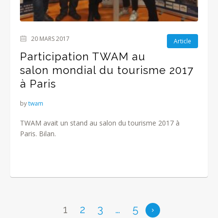
20 MARS 2017
Article
Participation TWAM au
salon mondial du tourisme 2017
à Paris
by
twam
TWAM avait un stand au salon du tourisme 2017 à
Paris. Bilan.
1
2
3
…
5