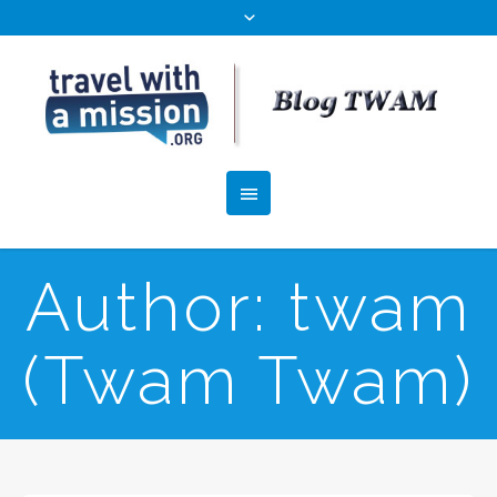
Author:
twam
(Twam Twam)